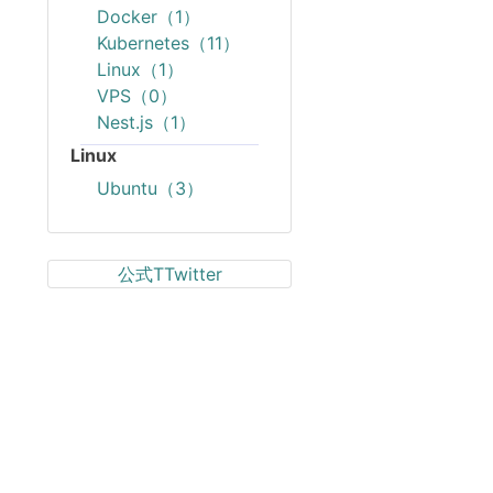
Docker（1）
Kubernetes（11）
Linux（1）
VPS（0）
Nest.js（1）
Linux
Ubuntu（3）
公式TTwitter