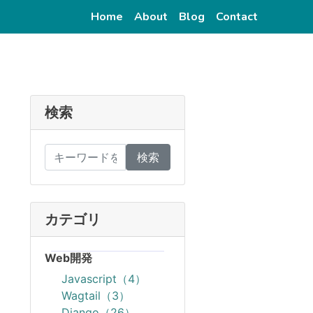
(current)
(current)
(current)
(current)
Home
About
Blog
Contact
検索
検索
カテゴリ
Web開発
Javascript（4）
Wagtail（3）
Django（26）