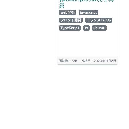
築
web開発
javascript
フロント開発
トランスパイル
TypeScript
ts
ubuntu
閲覧数：7251
投稿日：2020年11月8日