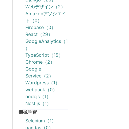
Webデザイン（2）
Amazonアソシエイ
ト（0）
Firebase（0）
React（29）
GoogleAnalytics（1
）
TypeScript（15）
Chrome（2）
Google
Service（2）
Wordpress（1）
webpack（0）
nodejs（1）
Nest.js（1）
機械学習
Selenium（1）
pandas（0）