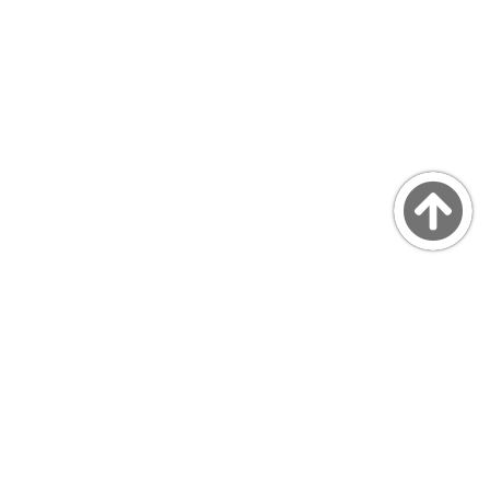
Copyright © MarsQuaiBlog
favicon made by Freepik from www.flaticon.com
プライバシーポリシー