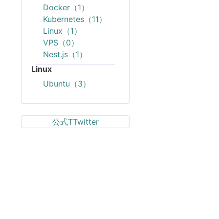
Docker（1）
Kubernetes（11）
Linux（1）
VPS（0）
Nest.js（1）
Linux
Ubuntu（3）
公式TTwitter