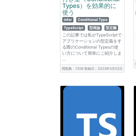
Types）を効果的に
使う
infer
Conditional Type
TypeScript
型推論
型定義
この記事では私がTypeScriptで
アプリケーションの型定義をす
る際のConditional Typesの使
い方について簡単にご紹介しま
…
閲覧数：7209
投稿日：2023年3月22日