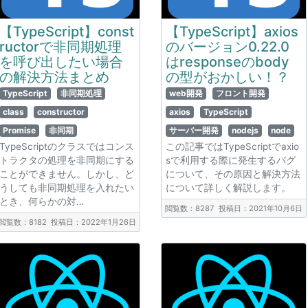
【TypeScript】const
【TypeScript】axios
ructorで非同期処理
のバージョン0.22.0
を呼び出したい場合
はresponseのbody
の解決方法まとめ
の型がおかしい！？
TypeScript
非同期処理
web開発
フロント開発
class
constructor
axios
TypeScript
Promise
非同期
サーバー開発
nodejs
node
TypeScriptのクラスではコンス
この記事ではTypeScriptでaxio
トラクタの処理を非同期にする
sで利用する際に発生するバグ
ことができません。しかし、ど
について、その原因と解決方法
うしても非同期処理を入れたい
について詳しく解説します。
とき、何らかの対…
閲覧数：8287
投稿日：2021年10月6日
閲覧数：8182
投稿日：2022年1月26日