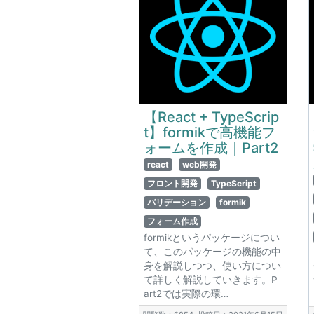
【React + TypeScrip
t】formikで高機能フ
ォームを作成｜Part2
react
web開発
フロント開発
TypeScript
バリデーション
formik
フォーム作成
formikというパッケージについ
て、このパッケージの機能の中
身を解説しつつ、使い方につい
て詳しく解説していきます。P
art2では実際の環…