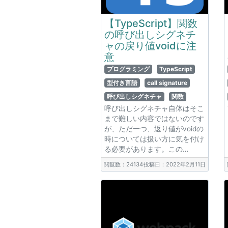
【TypeScript】関数
の呼び出しシグネチ
ャの戻り値voidに注
意
プログラミング
TypeScript
型付き言語
call signature
呼び出しシグネチャ
関数
呼び出しシグネチャ自体はそこ
まで難しい内容ではないのです
が、ただ一つ、返り値がvoidの
時については扱い方に気を付け
る必要があります。この…
閲覧数：24134
投稿日：2022年2月11日