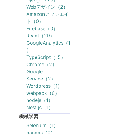
Webデザイン（2）
Amazonアソシエイ
ト（0）
Firebase（0）
React（29）
GoogleAnalytics（1
）
TypeScript（15）
Chrome（2）
Google
Service（2）
Wordpress（1）
webpack（0）
nodejs（1）
Nest.js（1）
機械学習
Selenium（1）
pandas（0）