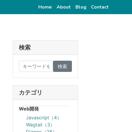
(current)
(current)
(current)
(current)
Home
About
Blog
Contact
検索
検索
カテゴリ
Web開発
Javascript（4）
Wagtail（3）
Django（26）