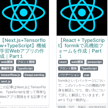
【Next.js+Tensorflo
【React + TypeScrip
w+TypeScript】機械
t】formikで高機能フ
学習Webアプリの作
ォームを作成｜Part
成｜Part１
１
web開発
フロント開発
react
web開発
javascript
機械学習
TypeScript
フロント開発
TypeScript
tensorlflow.js
DeepLearning
バリデーション
yup
formikというパッケージについ
next.js
て、このパッケージの機能の中
この記事はNext.jsとTensorFlo
身を解説しつつ、使い方につい
w、TypeScriptを使って簡単な
て詳しく解説していきます。P
Webアプリ開発をする記事です
art１では一般的な…
。
閲覧数：7371
投稿日：2021年6月6日