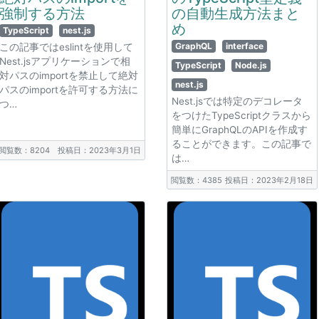
強制する方法
の自動生成方法まと
め
TypeScript
nest.js
GraphQL
interface
この記事ではeslintを使用して
Nest.jsアプリケーションで相
TypeScript
Node.js
対パスのimportを禁止して絶対
nest.js
パスのimportを許可する方法に
Nest.jsでは特定のデコレータ
つ…
をつけたTypeScriptクラスから
簡単にGraphQLのAPIを作成す
ることができます。この記事で
閲覧数：8204
投稿日：2023年3月1日
は…
閲覧数：4385
投稿日：2023年2月18日