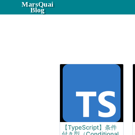
MarsQuai
Blog
【TypeScript】条件
付き型（Conditional