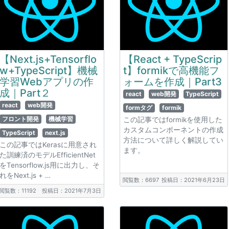
【Next.js+Tensorflo
【React + TypeScrip
w+TypeScript】機械
t】formikで高機能フ
学習Webアプリの作
ォームを作成｜Part3
成｜Part２
react
web開発
TypeScript
react
web開発
formタグ
formik
フロント開発
機械学習
この記事ではformikを使用した
カスタムコンポーネントの作成
TypeScript
next.js
方法について詳しく解説してい
この記事ではKerasに用意され
ます。
た訓練済のモデルEfficientNet
をTensorflow.js用に出力し、そ
れをNext.js + …
閲覧数：6697
投稿日：2021年6月23日
閲覧数：11192
投稿日：2021年7月3日