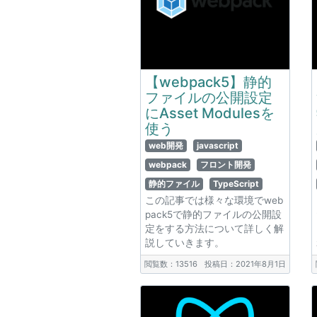
【webpack5】静的
ファイルの公開設定
にAsset Modulesを
使う
web開発
javascript
webpack
フロント開発
静的ファイル
TypeScript
この記事では様々な環境でweb
pack5で静的ファイルの公開設
定をする方法について詳しく解
説していきます。
閲覧数：13516
投稿日：2021年8月1日