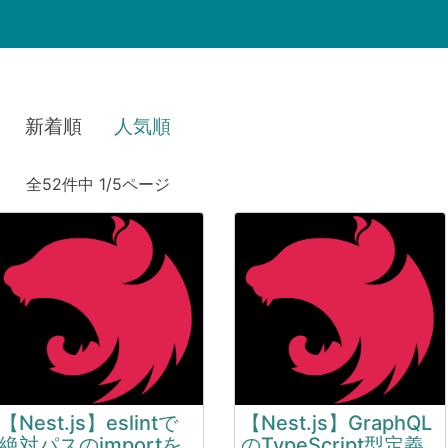
新着順
人気順
全52件中 1/5ページ
【Nest.js】eslintで
【Nest.js】GraphQL
絶対パスのimportを
のTypeScript型定義