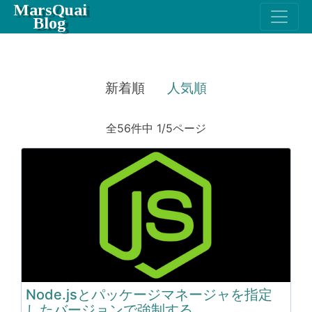
MarsQuai
Blog
新着順
人気順
全56件中 1/5ページ
Node.jsとパッケージマネージャを指定
したバージョンで強制する