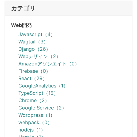
カテゴリ
Web開発
Javascript（4）
Wagtail（3）
Django（26）
Webデザイン（2）
Amazonアソシエイト（0）
Firebase（0）
React（29）
GoogleAnalytics（1）
TypeScript（15）
Chrome（2）
Google Service（2）
Wordpress（1）
webpack（0）
nodejs（1）