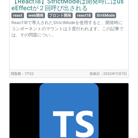
【React18】StrictModeは開発時にはus
eEffectが２回呼び出される
react
web開発
フロント開発
react18
StritMode
React18で導入されたStrictModeを使用すると、開発時に
コンポーネントのマウントは２度行われます。この記事で
は、その問題につい…
閲覧数：17122
投稿日：2022年11月7日