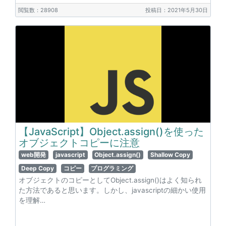
閲覧数：28908
投稿日：2021年5月30日
【JavaScript】Object.assign()を使った
オブジェクトコピーに注意
web開発
javascript
Object.assign()
Shallow Copy
Deep Copy
コピー
プログラミング
オブジェクトのコピーとしてObject.assign()はよく知られ
た方法であると思います。しかし、javascriptの細かい使用
を理解…