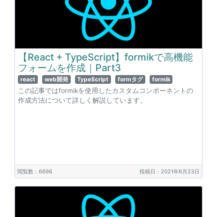
【React + TypeScript】formikで高機能
フォームを作成｜Part3
react
web開発
TypeScript
formタグ
formik
この記事ではformikを使用したカスタムコンポーネントの
作成方法について詳しく解説しています。
閲覧数：6696
投稿日：2021年6月23日