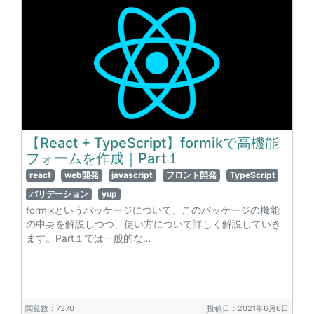
【React + TypeScript】formikで高機能
フォームを作成｜Part１
react
web開発
javascript
フロント開発
TypeScript
バリデーション
yup
formikというパッケージについて、このパッケージの機能
の中身を解説しつつ、使い方について詳しく解説していき
ます。Part１では一般的な…
閲覧数：7370
投稿日：2021年6月6日