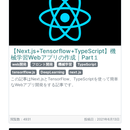
【Next.js+Tensorflow+TypeScript】機
械学習Webアプリの作成｜Part１
web開発
フロント開発
機械学習
TypeScript
tensorlflow.js
DeepLearning
next.js
この記事はNext.jsとTensorFlow、TypeScriptを使って簡単
なWebアプリ開発をする記事です。
閲覧数：4931
投稿日：2021年6月13日