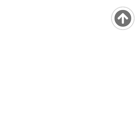
Copyright © MarsQuaiBlog
favicon made by Freepik from www.flaticon.com
プライバシーポリシー