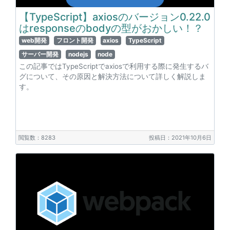
【TypeScript】axiosのバージョン0.22.0
はresponseのbodyの型がおかしい！？
web開発
フロント開発
axios
TypeScript
サーバー開発
nodejs
node
この記事ではTypeScriptでaxiosで利用する際に発生するバ
グについて、その原因と解決方法について詳しく解説しま
す。
閲覧数：8283
投稿日：2021年10月6日