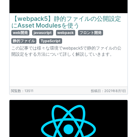
【webpack5】静的ファイルの公開設定
にAsset Modulesを使う
web開発
javascript
webpack
フロント開発
静的ファイル
TypeScript
この記事では様々な環境でwebpack5で静的ファイルの公
開設定をする方法について詳しく解説していきます。
閲覧数：13511
投稿日：2021年8月1日