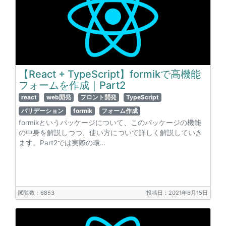
【React + TypeScript】formikで高機能
フォームを作成｜Part2
react
web開発
フロント開発
TypeScript
バリデーション
formik
フォーム作成
formikというパッケージについて、このパッケージの機能
の中身を解説しつつ、使い方について詳しく解説していき
ます。Part2では実際の環…
閲覧数：6853
投稿日：2021年6月15日