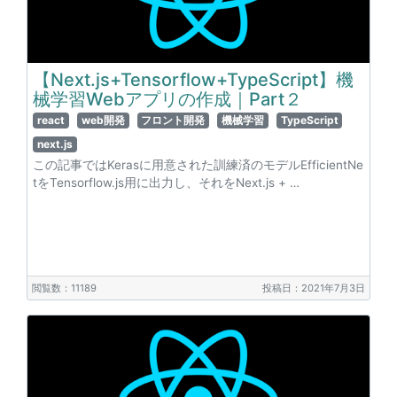
【Next.js+Tensorflow+TypeScript】機
械学習Webアプリの作成｜Part２
react
web開発
フロント開発
機械学習
TypeScript
next.js
この記事ではKerasに用意された訓練済のモデルEfficientNe
tをTensorflow.js用に出力し、それをNext.js + …
閲覧数：11189
投稿日：2021年7月3日