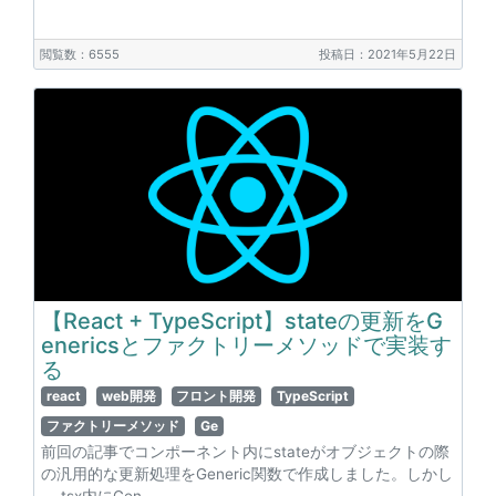
閲覧数：6555
投稿日：2021年5月22日
【React + TypeScript】stateの更新をG
enericsとファクトリーメソッドで実装す
る
react
web開発
フロント開発
TypeScript
ファクトリーメソッド
Ge
前回の記事でコンポーネント内にstateがオブジェクトの際
の汎用的な更新処理をGeneric関数で作成しました。しかし
、.tsx内にGen…