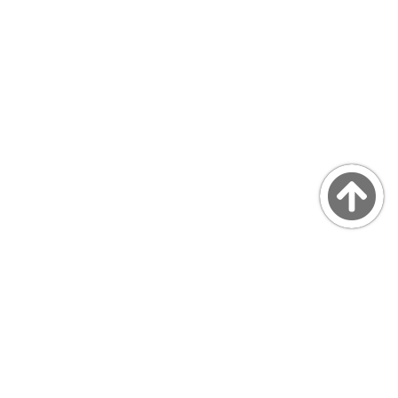
Copyright © MarsQuaiBlog
favicon made by Freepik from www.flaticon.com
プライバシーポリシー