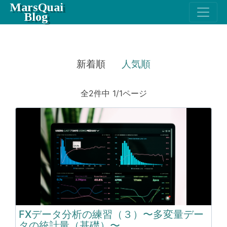
MarsQuai
Blog
新着順
人気順
全2件中 1/1ページ
FXデータ分析の練習（３）〜多変量デー
タの統計量（基礎）〜