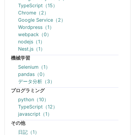
TypeScript（15）
Chrome（2）
Google Service（2）
Wordpress（1）
webpack（0）
nodejs（1）
Nest.js（1）
機械学習
Selenium（1）
pandas（0）
データ分析（3）
プログラミング
python（10）
TypeScript（12）
javascript（1）
その他
日記（1）