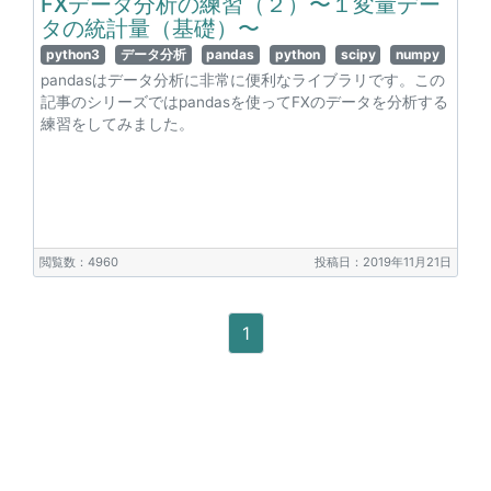
FXデータ分析の練習（２）〜１変量デー
タの統計量（基礎）〜
python3
データ分析
pandas
python
scipy
numpy
pandasはデータ分析に非常に便利なライブラリです。この
記事のシリーズではpandasを使ってFXのデータを分析する
練習をしてみました。
閲覧数：4960
投稿日：2019年11月21日
1