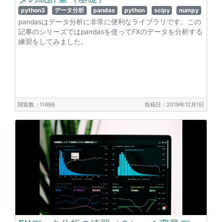
python3
データ分析
pandas
python
scipy
numpy
pandasはデータ分析に非常に便利なライブラリです。この
記事のシリーズではpandasを使ってFXのデータを分析する
練習をしてみました。
閲覧数：11486
投稿日：2019年12月1日