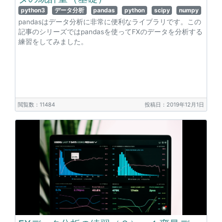
python3
データ分析
pandas
python
scipy
numpy
pandasはデータ分析に非常に便利なライブラリです。この
記事のシリーズではpandasを使ってFXのデータを分析する
練習をしてみました。
閲覧数：11484
投稿日：2019年12月1日