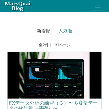
MarsQuai
Blog
新着順
人気順
全2件中 1/1ページ
FXデータ分析の練習（３）〜多変量デー
タの統計量（基礎）〜