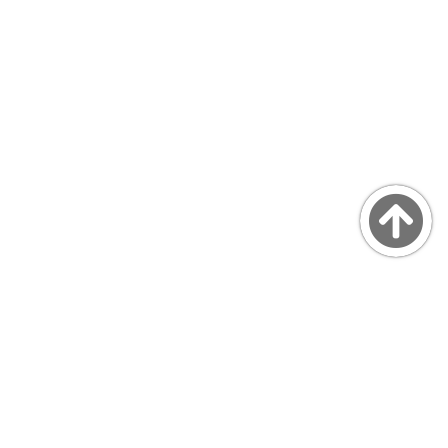
Copyright © MarsQuaiBlog
favicon made by Freepik from www.flaticon.com
プライバシーポリシー