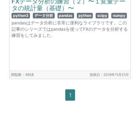
FXデータ分析の練習（２）〜１変量デー
タの統計量（基礎）〜
python3
データ分析
pandas
python
scipy
numpy
pandasはデータ分析に非常に便利なライブラリです。この
記事のシリーズではpandasを使ってFXのデータを分析する
練習をしてみました。
閲覧数：4958
投稿日：2019年11月21日
1