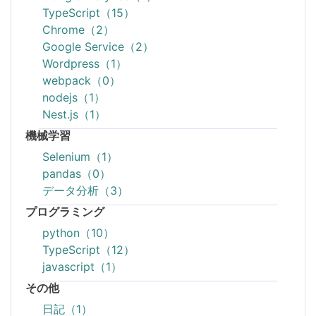
TypeScript（15）
Chrome（2）
Google Service（2）
Wordpress（1）
webpack（0）
nodejs（1）
Nest.js（1）
機械学習
Selenium（1）
pandas（0）
データ分析（3）
プログラミング
python（10）
TypeScript（12）
javascript（1）
その他
日記（1）