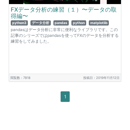
FXデータ分析の練習（１）〜データの取
得編〜
python3
データ分析
pandas
python
matplotlib
pandasはデータ分析に非常に便利なライブラリです。この
記事のシリーズではpandasを使ってFXのデータを分析する
練習をしてみました。
閲覧数：7818
投稿日：2019年11月12日
1