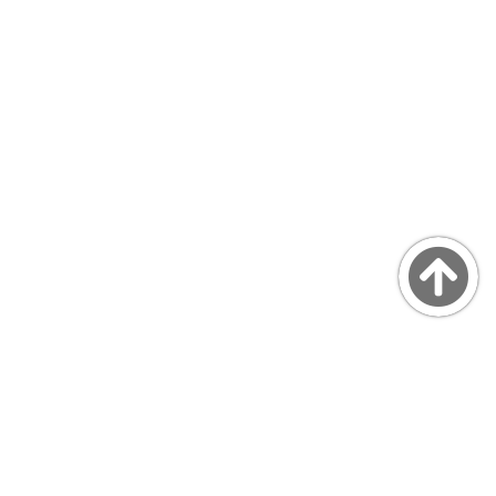
Copyright © MarsQuaiBlog
favicon made by Freepik from www.flaticon.com