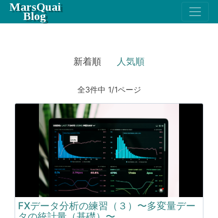
MarsQuai
Blog
新着順
人気順
全3件中 1/1ページ
FXデータ分析の練習（３）〜多変量デー
タの統計量（基礎）〜