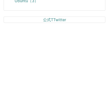
Ubuntu（3）
公式TTwitter