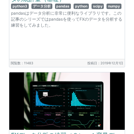
python3
データ分析
pandas
python
scipy
numpy
pandasはデータ分析に非常に便利なライブラリです。この
記事のシリーズではpandasを使ってFXのデータを分析する
練習をしてみました。
閲覧数：11483
投稿日：2019年12月1日