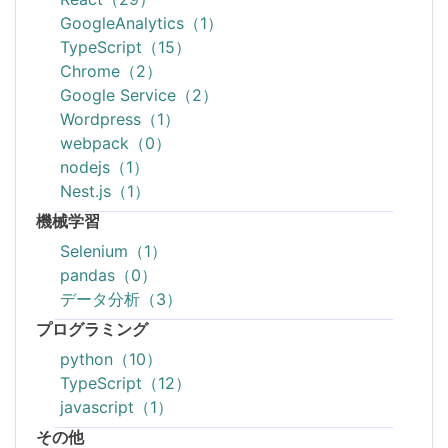
GoogleAnalytics（1）
TypeScript（15）
Chrome（2）
Google Service（2）
Wordpress（1）
webpack（0）
nodejs（1）
Nest.js（1）
機械学習
Selenium（1）
pandas（0）
データ分析（3）
プログラミング
python（10）
TypeScript（12）
javascript（1）
その他