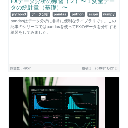
FXデータ分析の練習（２）〜１変量デー
タの統計量（基礎）〜
python3
データ分析
pandas
python
scipy
numpy
pandasはデータ分析に非常に便利なライブラリです。この
記事のシリーズではpandasを使ってFXのデータを分析する
練習をしてみました。
閲覧数：4957
投稿日：2019年11月21日