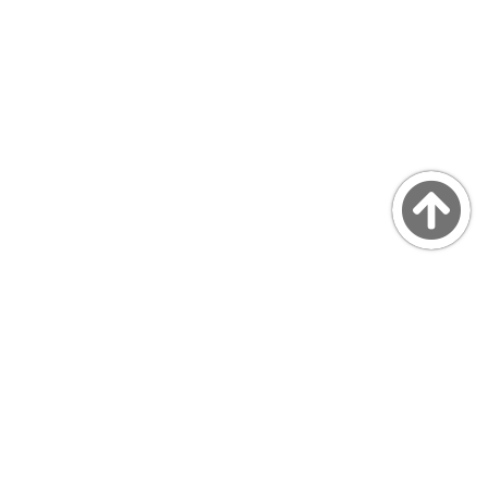
Copyright © MarsQuaiBlog
favicon made by Freepik from www.flaticon.com
プライバシーポリシー