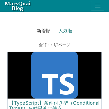
MarsQuai
Blog
新着順
人気順
全1件中 1/1ページ
【TypeScript】条件付き型（Conditional
Types）を効果的に使う