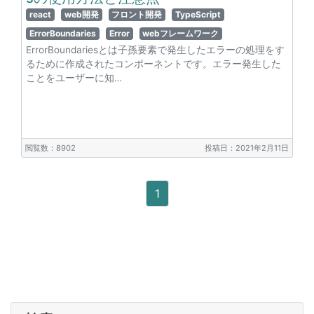
react
web開発
フロント開発
TypeScript
ErrorBoundaries
Error
webフレームワーク
ErrorBoundariesとは子孫要素で発生したエラーの処理をす
るために作成されたコンポーネントです。エラー発生した
ことをユーザーに知…
閲覧数：8902
投稿日：2021年2月11日
1