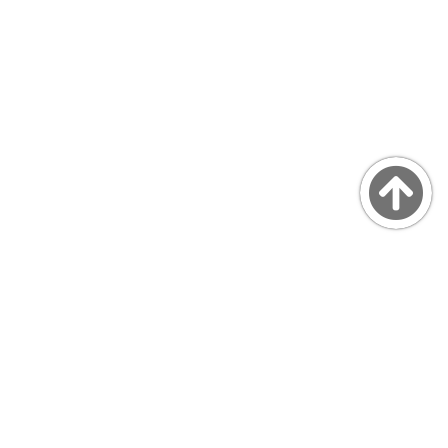
Copyright © MarsQuaiBlog
favicon made by Freepik from www.flaticon.com
プライバシーポリシー