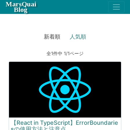
MarsQuai
Blog
新着順
人気順
全1件中 1/1ページ
【React in TypeScript】ErrorBoundarie
sの使用方法と注意点