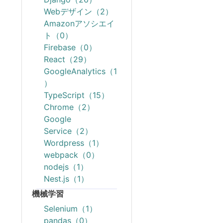
Webデザイン（2）
Amazonアソシエイ
ト（0）
Firebase（0）
React（29）
GoogleAnalytics（1
）
TypeScript（15）
Chrome（2）
Google
Service（2）
Wordpress（1）
webpack（0）
nodejs（1）
Nest.js（1）
機械学習
Selenium（1）
pandas（0）