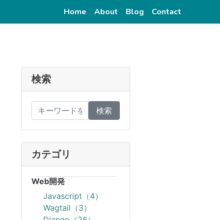
(current)
(current)
(current)
(current)
Home
About
Blog
Contact
検索
検索
カテゴリ
Web開発
Javascript（4）
Wagtail（3）
Django（26）