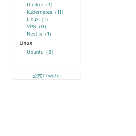
Docker（1）
Kubernetes（11）
Linux（1）
VPS（0）
Nest.js（1）
Linux
Ubuntu（3）
公式TTwitter