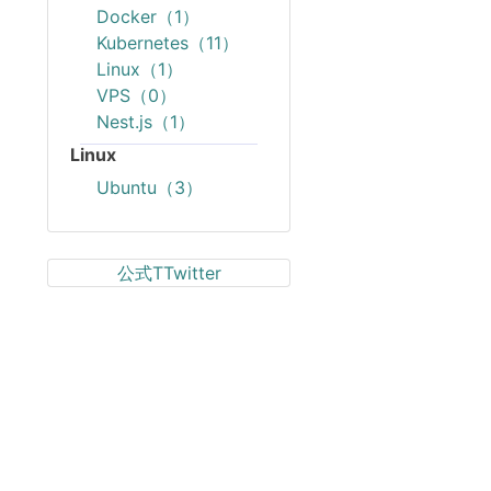
Docker（1）
Kubernetes（11）
Linux（1）
VPS（0）
Nest.js（1）
Linux
Ubuntu（3）
公式TTwitter