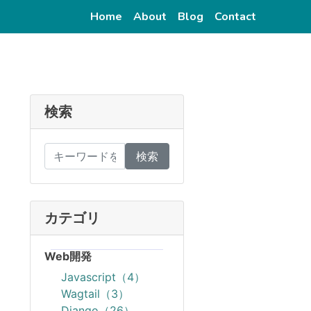
(current)
(current)
(current)
(current)
Home
About
Blog
Contact
検索
検索
カテゴリ
Web開発
Javascript（4）
Wagtail（3）
Django（26）