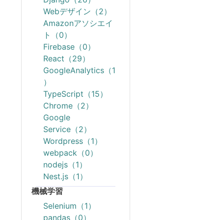
Webデザイン（2）
Amazonアソシエイ
ト（0）
Firebase（0）
React（29）
GoogleAnalytics（1
）
TypeScript（15）
Chrome（2）
Google
Service（2）
Wordpress（1）
webpack（0）
nodejs（1）
Nest.js（1）
機械学習
Selenium（1）
pandas（0）