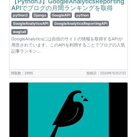
【Python3】GoogleAnalyticsReporting
APIでブログの月間ランキングを取得
python3
Django
GoogleAPI
python
GoogleAnalyticsAPI
GoogleAnalyticsReportingAPI
wagtail
GoogleAnalyticsには自信のサイトの情報を取得するAPIが
用意されています。このAPIを利用することでブログの人気
記事ランキン…
閲覧数：2995
投稿日：2020年10月21日