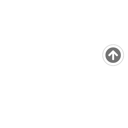
Copyright © MarsQuaiBlog
favicon made by Freepik from www.flaticon.com
プライバシーポリシー