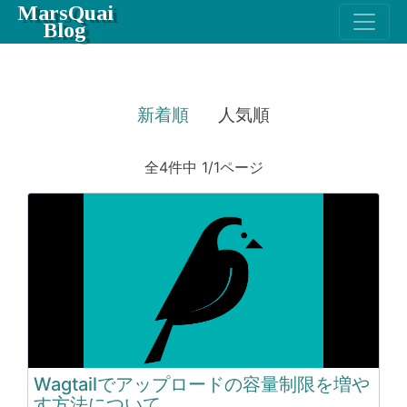
MarsQuai
Blog
新着順
人気順
全4件中 1/1ページ
Wagtailでアップロードの容量制限を増や
す方法について