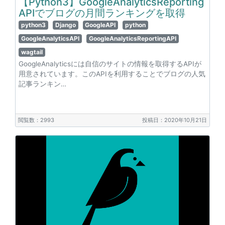
【Python3】GoogleAnalyticsReporting
APIでブログの月間ランキングを取得
python3
Django
GoogleAPI
python
GoogleAnalyticsAPI
GoogleAnalyticsReportingAPI
wagtail
GoogleAnalyticsには自信のサイトの情報を取得するAPIが
用意されています。このAPIを利用することでブログの人気
記事ランキン…
閲覧数：2993
投稿日：2020年10月21日