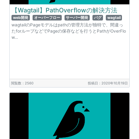
【Wagtail】PathOverflowの解決方法
web開発
オーバーフロー
サーバー開発
バグ
wagtail
wagtailのPageモデルはpathの管理方法が独特で、間違っ
たforループなどでPageの保存などを行うとPathがOverFlo
w…
閲覧数：2560
投稿日：2020年10月19日