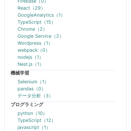
Firebase（0）
React（29）
GoogleAnalytics（1）
TypeScript（15）
Chrome（2）
Google Service（2）
Wordpress（1）
webpack（0）
nodejs（1）
Nest.js（1）
機械学習
Selenium（1）
pandas（0）
データ分析（3）
プログラミング
python（10）
TypeScript（12）
javascript（1）