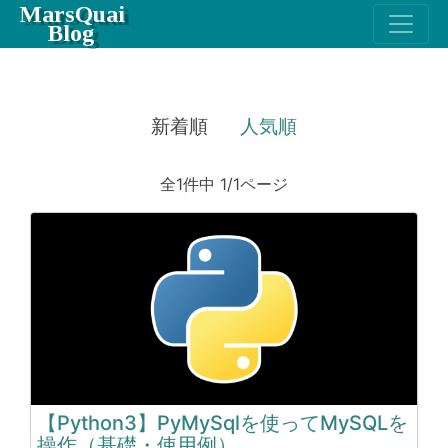
MarsQuai
Blog
新着順
人気順
全1件中 1/1ページ
【Python3】PyMySqlを使ってMySQLを
操作（基礎・使用例）