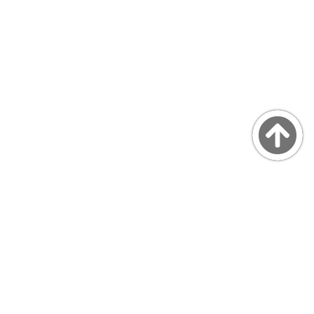
Copyright © MarsQuaiBlog
favicon made by Freepik from www.flaticon.com
プライバシーポリシー