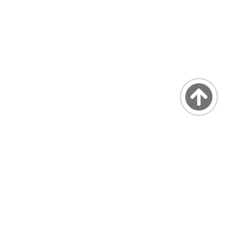
Copyright © MarsQuaiBlog
favicon made by Freepik from www.flaticon.com
プライバシーポリシー