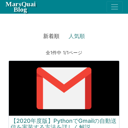
MarsQuai
Blog
新着順
人気順
全1件中 1/1ページ
【2020年度版】PythonでGmailの自動送
信を実装する方法を詳しく解説