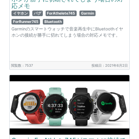
応メモ
イヤホン
バグ
ForAthelete745
Garmin
ForRunner745
Bluetooth
Garminのスマートウォッチで音楽再生中にBluetoothイヤ
ホンの接続が勝手に切れてしまう場合の対応メモです。
閲覧数：7537
投稿日：2021年6月2日