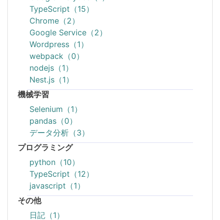
TypeScript（15）
Chrome（2）
Google Service（2）
Wordpress（1）
webpack（0）
nodejs（1）
Nest.js（1）
機械学習
Selenium（1）
pandas（0）
データ分析（3）
プログラミング
python（10）
TypeScript（12）
javascript（1）
その他
日記（1）