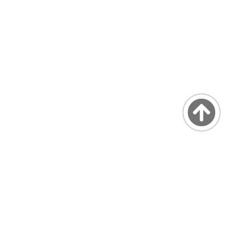
Copyright © MarsQuaiBlog
favicon made by Freepik from www.flaticon.com
プライバシーポリシー