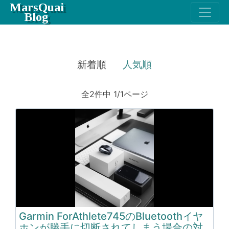
MarsQuai
Blog
新着順
人気順
全2件中 1/1ページ
Garmin ForAthlete745のBluetoothイヤ
ホンが勝手に切断されてしまう場合の対