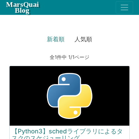
MarsQuai
Blog
新着順
人気順
全1件中 1/1ページ
【Python3】schedライブラリによるタ
スクのスケジューリング