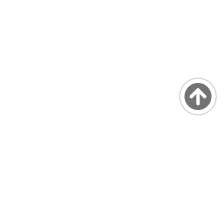
Copyright © MarsQuaiBlog
favicon made by Freepik from www.flaticon.com
プライバシーポリシー